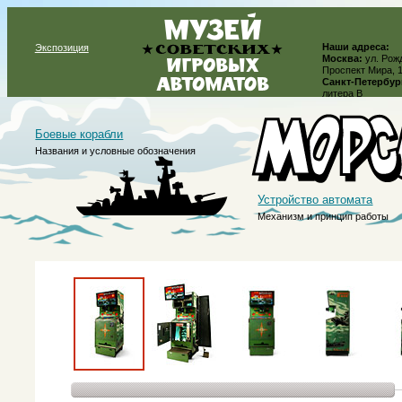
Наши адреса:
Экспозиция
Москва:
ул. Рожд
Проспект Мира, 
Санкт-Петербур
литера В
Боевые корабли
Названия и условные обозначения
Устройство автомата
Механизм и принцип работы